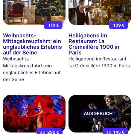
119 €
109 €
Weihnachts-
Heiligabend im
Mittagskreuzfahrt: ein
Restaurant La
unglaubliches Erlebnis
Crémaillère 1900 in
auf der Seine
Paris
Weihnachts-
Heiligabend im Restaurant
Mittagskreuzfahrt: ein
La Crémaillère 1900 in Paris
unglaubliches Erlebnis auf
der Seine
AUSGEBUCHT
ab
290 €
ab
145 €