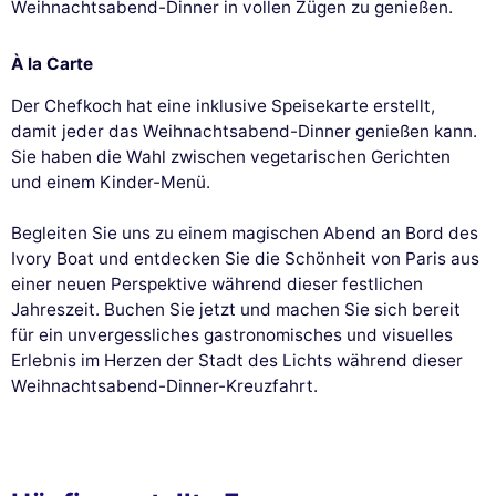
Weihnachtsabend-Dinner in vollen Zügen zu genießen.
À la Carte
Diese Website verwendet
Der Chefkoch hat eine inklusive Speisekarte erstellt,
Cookies
damit jeder das Weihnachtsabend-Dinner genießen kann.
Sie haben die Wahl zwischen vegetarischen Gerichten
Wir verwenden Cookies und Ihre
und einem Kinder-Menü.
persönlichen Daten, um Ihr Surferlebnis zu
verbessern, unsere Reichweite zu messen und die Ihnen
Begleiten Sie uns zu einem magischen Abend an Bord des
angezeigten Werbeanzeigen zu personalisieren. Sie können Ihre
Einstellungen jederzeit akzeptieren, ablehnen oder anpassen.
Ivory Boat und entdecken Sie die Schönheit von Paris aus
einer neuen Perspektive während dieser festlichen
Genehmigungen zertifiziert von
Jahreszeit. Buchen Sie jetzt und machen Sie sich bereit
Nei, danke
Ich möchte wählen
Ich stimme zu
für ein unvergessliches gastronomisches und visuelles
Erlebnis im Herzen der Stadt des Lichts während dieser
Weihnachtsabend-Dinner-Kreuzfahrt.