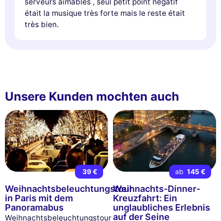
serveurs aimables , seul petit point négatif
était la musique très forte mais le reste était
très bien.
Unsere Kunden mochten auch
39 €
ab
145 €
Weihnachtsbeleuchtungstour
Weihnachts-Dinner-
in Paris mit dem
Kreuzfahrt: Ein
Panoramabus
unglaubliches Erlebnis
auf der Seine
Weihnachtsbeleuchtungstour