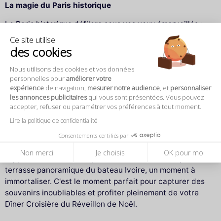
La magie du Paris historique
Le Paris historique défilera sous vos yeux émerveillés :
l'Hôtel de Ville, les tours médiévales de la Conciergerie, le
Ce site utilise
Louvre avec ses trésors, et le célèbre zouave du Pont de
des cookies
l'Alma. Le bateau se dirigera ensuite vers la majestueuse
Nous utilisons des cookies et vos données
Tour Eiffel, illuminée et scintillante dans la nuit parisienne,
personnelles pour
améliorer votre
tandis que les desserts sucrés arrivent sur les tables pour
expérience
de navigation,
mesurer notre audience
, et
personnaliser
ravir vos papilles.
les annonces publicitaires
qui vous sont présentées. Vous pouvez
accepter, refuser ou paramétrer vos préférences à tout moment.
Le point culminant du Dîner Croisière
Lire la politique de confidentialité
L'apothéose de cette soirée exceptionnelle sera le
Consentements certifiés par
passage devant la Tour Eiffel illuminée. Vous aurez
Non merci
Je choisis
OK pour moi
l'opportunité de contempler son scintillement depuis la
terrasse panoramique du bateau Ivoire, un moment à
immortaliser. C'est le moment parfait pour capturer des
souvenirs inoubliables et profiter pleinement de votre
Dîner Croisière du Réveillon de Noël.