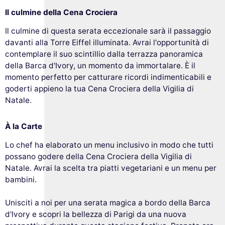
Il culmine della Cena Crociera
Il culmine di questa serata eccezionale sarà il passaggio
davanti alla Torre Eiffel illuminata. Avrai l'opportunità di
contemplare il suo scintillio dalla terrazza panoramica
della Barca d'Ivory, un momento da immortalare. È il
momento perfetto per catturare ricordi indimenticabili e
goderti appieno la tua Cena Crociera della Vigilia di
Natale.
À la Carte
Lo chef ha elaborato un menu inclusivo in modo che tutti
possano godere della Cena Crociera della Vigilia di
Natale. Avrai la scelta tra piatti vegetariani e un menu per
bambini.
Questo sito utilizza i
cookie
Unisciti a noi per una serata magica a bordo della Barca
Utilizziamo cookie e i tuoi dati personali
d'Ivory e scopri la bellezza di Parigi da una nuova
per migliorare la tua esperienza di