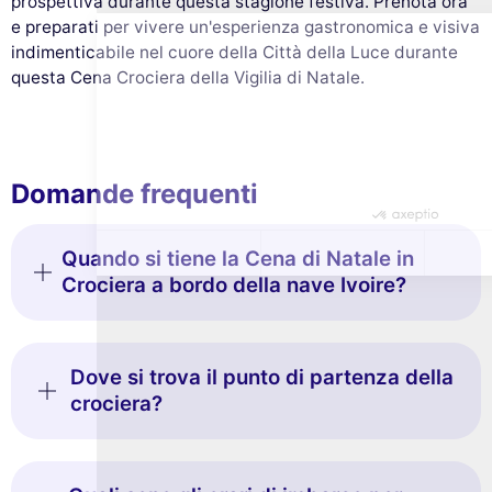
prospettiva durante questa stagione festiva. Prenota ora
navigazione, misurare il nostro pubblico e personalizzare gli annunci
e preparati per vivere un'esperienza gastronomica e visiva
pubblicitari che ti vengono mostrati. Puoi accettare, rifiutare o
indimenticabile nel cuore della Città della Luce durante
gestire le tue preferenze in qualsiasi momento.
questa Cena Crociera della Vigilia di Natale.
Consensi certificati da
Rifiuta e chiudi
Personalizza
Accetta e chiudi
Domande frequenti
Quando si tiene la Cena di Natale in
Crociera a bordo della nave Ivoire?
Dove si trova il punto di partenza della
crociera?