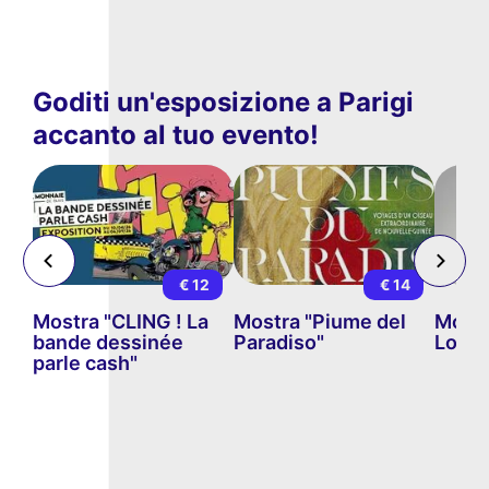
Goditi un'esposizione a Parigi
accanto al tuo evento!
14
€ 12
€ 14
o
Mostra "CLING ! La
Mostra "Piume del
Mostr
bande dessinée
Paradiso"
Lo sp
parle cash"