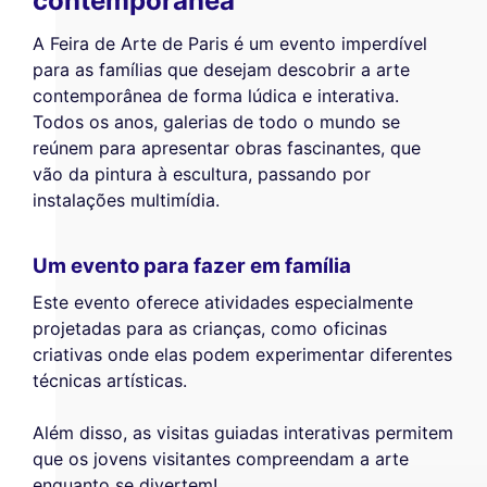
contemporânea
A Feira de Arte de Paris é um evento imperdível
para as famílias que desejam descobrir a arte
contemporânea de forma lúdica e interativa.
Todos os anos, galerias de todo o mundo se
reúnem para apresentar obras fascinantes, que
vão da pintura à escultura, passando por
instalações multimídia.
Um evento para fazer em família
Este evento oferece atividades especialmente
projetadas para as crianças, como oficinas
criativas onde elas podem experimentar diferentes
técnicas artísticas.
Este site utiliza
cookies
Além disso, as visitas guiadas interativas permitem
Utilizamos cookies e os seus dados
que os jovens visitantes compreendam a arte
pessoais para melhorar a sua experiência
enquanto se divertem!