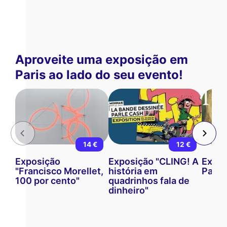
Aproveite uma exposição em
Paris ao lado do seu evento!
14 €
12 €
Exposição
Exposição "CLING! A
Expos
"Francisco Morellet,
história em
Paraí
100 por cento"
quadrinhos fala de
dinheiro"