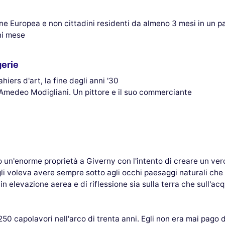
nione Europea e non cittadini residenti da almeno 3 mesi in un p
gni mese
erie
iers d'art, la fine degli anni '30
Amedeo Modigliani. Un pittore e il suo commerciante
ò un'enorme proprietà a Giverny con l'intento di creare un ve
egli voleva avere sempre sotto agli occhi paesaggi naturali che
n elevazione aerea e di riflessione sia sulla terra che sull'acqu
 capolavori nell'arco di trenta anni. Egli non era mai pago di