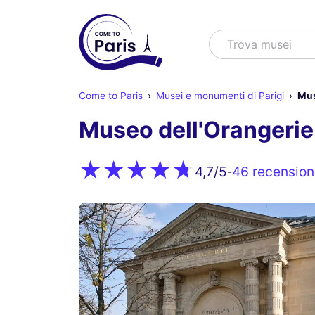
Cercare
Trova spettaco
Come to Paris
Musei e monumenti di Parigi
Mus
Museo dell'Orangerie 
46 recension
4,7
/5
-