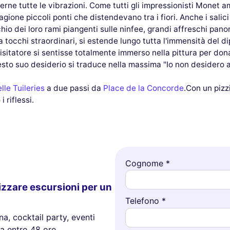
merne tutte le vibrazioni. Come tutti gli impressionisti Monet 
tagione piccoli ponti che distendevano tra i fiori. Anche i sal
ichio dei loro rami piangenti sulle ninfee, grandi affreschi pan
 tocchi straordinari, si estende lungo tutta l'immensità del di
 visitatore si sentisse totalmente immerso nella pittura per do
to suo desiderio si traduce nella massima "Io non desidero al
lle Tuileries
a due passi da
Place de la Concorde
.Con un pizz
 riflessi.
Cognome *
izzare escursioni per un
Telefono *
a, cocktail party, eventi
a entro 48 ore.