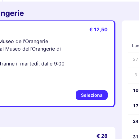
angerie
€ 12,50
‹
 Museo dell'Orangerie
Lu
 al Museo dell'Orangerie di
27
 tranne il martedì, dalle 9:00
3
10
Seleziona
17
24
€ 28
s
31