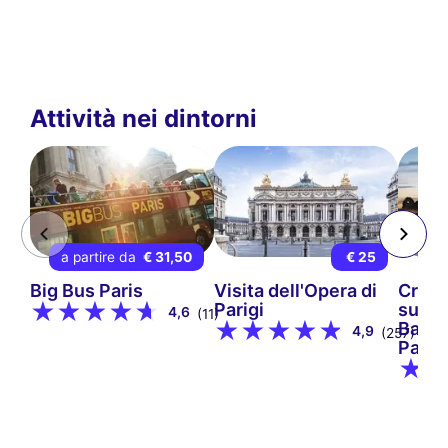
Attività nei dintorni
a partire da
€ 31,50
€ 25
a
Big Bus Paris
Visita dell'Opera di
Croci
Parigi
sulla
4,6
(11)
Batea
4,9
(257)
Parigi