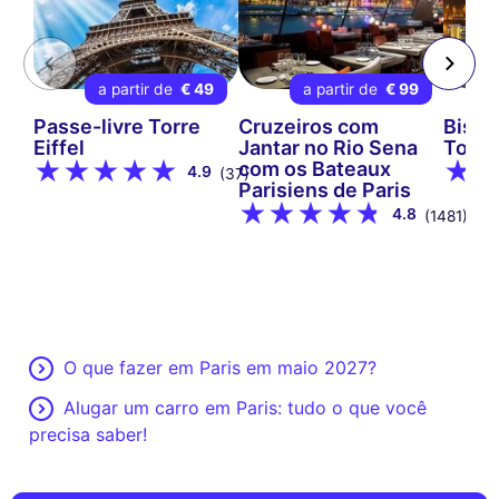
a partir de
€ 49
a partir de
€ 99
a 
Passe-livre Torre
Cruzeiros com
Bistro
Eiffel
Jantar no Rio Sena
Torre 
com os Bateaux
4.9
(37)
Parisiens de Paris
4.8
(1481)
O que fazer em Paris em maio 2027?
Alugar um carro em Paris: tudo o que você
precisa saber!