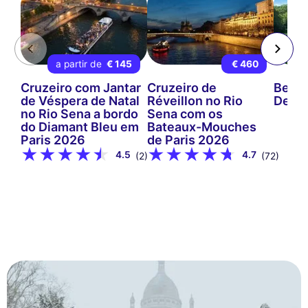
a partir de
€ 145
€ 460
Cruzeiro com Jantar
Cruzeiro de
Bel Am
de Véspera de Natal
Réveillon no Rio
Debil
no Rio Sena a bordo
Sena com os
do Diamant Bleu em
Bateaux-Mouches
Paris 2026
de Paris 2026
4.5
4.7
(2)
(72)