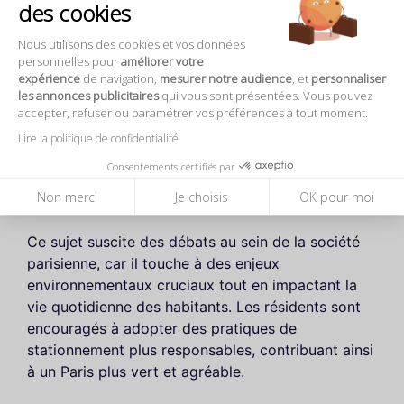
Les tarifs de stationnement varient selon le type
des cookies
de véhicule, avec des avantages pour les
Nous utilisons des cookies et vos données
véhicules légers et moins polluants.
personnelles pour
améliorer votre
Les résidents peuvent demander un droit de
expérience
de navigation,
mesurer notre audience
, et
personnaliser
stationnement résidentiel, offrant des tarifs
les annonces publicitaires
qui vous sont présentées. Vous pouvez
préférentiels ou même gratuits, selon leur statut
accepter, refuser ou paramétrer vos préférences à tout moment.
(véhicule basse émission ou faible revenu).
Lire la politique de confidentialité
La durée maximale de stationnement sur une
Consentements certifiés par
même place est fixée à 7 jours, ce qui facilite la
Non merci
Je choisis
OK pour moi
rotation des véhicules.
Ce sujet suscite des débats au sein de la société
parisienne, car il touche à des enjeux
environnementaux cruciaux tout en impactant la
vie quotidienne des habitants. Les résidents sont
encouragés à adopter des pratiques de
stationnement plus responsables, contribuant ainsi
à un Paris plus vert et agréable.