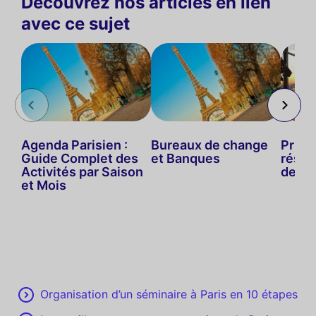
Découvrez nos articles en lien
avec ce sujet
Agenda Parisien :
Bureaux de change
Priva
Guide Complet des
et Banques
réser
Activités par Saison
de ré
et Mois
Organisation d’un séminaire à Paris en 10 étapes