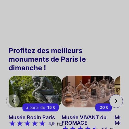
Profitez des meilleurs
monuments de Paris le
dimanche !
à partir de
15 €
20 €
Musée Rodin Paris
Musée VIVANT du
Musé
FROMAGE
Mont
4,9
(12)
4,5