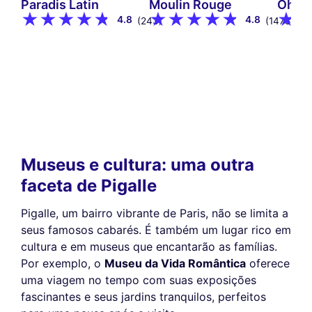
Paradis Latin
Moulin Rouge
Oh! Fe
4.8
4.8
(243)
(1478)
Museus e cultura: uma outra
faceta de Pigalle
Pigalle, um bairro vibrante de Paris, não se limita a
seus famosos cabarés. É também um lugar rico em
cultura e em museus que encantarão as famílias.
Por exemplo, o
Museu da Vida Romântica
oferece
uma viagem no tempo com suas exposições
fascinantes e seus jardins tranquilos, perfeitos