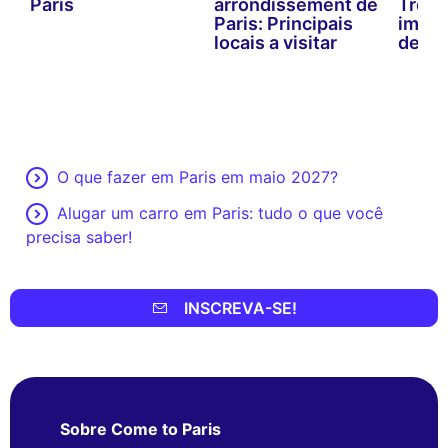
Paris
arrondissement de
Troca
Paris: Principais
imper
locais a visitar
desco
O que fazer em Paris em maio 2027?
Alugar um carro em Paris: tudo o que você
precisa saber!
INSCREVA-SE!
Sobre Come to Paris