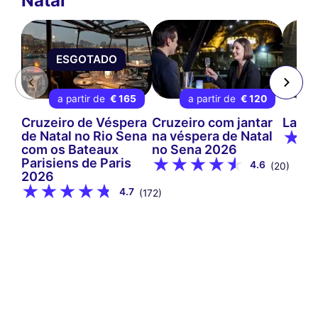
Natal
ESGOTADO
a partir de
€ 165
a partir de
€ 120
Cruzeiro de Véspera
Cruzeiro com jantar
La Cr
de Natal no Rio Sena
na véspera de Natal
com os Bateaux
no Sena 2026
Parisiens de Paris
4.6
(20)
2026
4.7
(172)