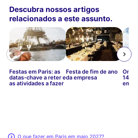
Descubra nossos artigos
relacionados a este assunto.
Festas em Paris: as
Festa de fim de ano
Onde
datas-chave a reter e
da empresa
14 de
as atividades a fazer
em 2
O que fazer em Paris em maio 2027?