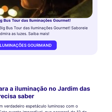
ig Bus Tour das Iluminações Gourmet!
Big Bus Tour das Iluminações Gourmet! Saboreie
dmira as luzes. Saiba mais!
S ILUMINAÇÕES GOURMAND
ara a iluminação no Jardim das
recisa saber
um verdadeiro espetáculo luminoso com o
 Este evento imperdível, que ocorrerá de 12 de