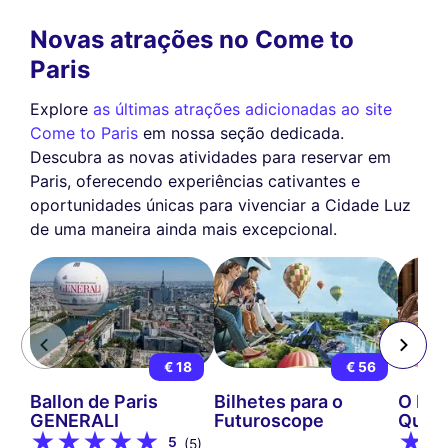
Novas atrações no Come to
Paris
Explore
as últimas atrações adicionadas ao site
Come to Paris
em nossa seção dedicada.
Descubra as novas atividades para reservar em
Paris, oferecendo experiências cativantes e
oportunidades únicas para vivenciar a Cidade Luz
de uma maneira ainda mais excepcional.
€ 18
€ 56
Ballon de Paris
Bilhetes para o
O Mus
GENERALI
Futuroscope
Queij
5
(5)