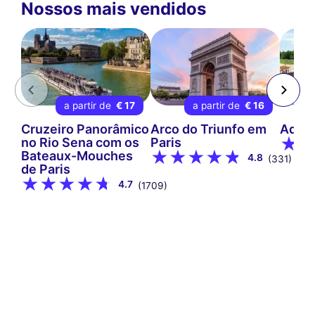
Nossos mais vendidos
a partir de
€ 17
a partir de
€ 16
a
Cruzeiro Panorâmico
Arco do Triunfo em
Aqua
no Rio Sena com os
Paris
Bateaux-Mouches
4.8
(331)
de Paris
4.7
(1709)