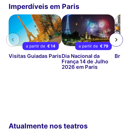
Imperdíveis em Paris
a partir de
€ 14
a partir de
€ 79
Visitas Guiadas Paris
Dia Nacional da
Brunc
França 14 de Julho
2026 em Paris
Atualmente nos teatros