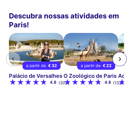
Descubra nossas atividades em
Paris!
a partir de
€ 32
a partir de
€ 22
a
Palácio de Versalhes
O Zoológico de Paris
Aqua
4.8
4.8
(303)
(132)