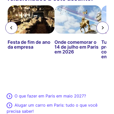
as
Festa de fim de ano
Onde comemorar o
Tudo 
er e
da empresa
14 de julho em Paris
preci
zer
em 2026
comem
em Pa
O que fazer em Paris em maio 2027?
Alugar um carro em Paris: tudo o que você
precisa saber!