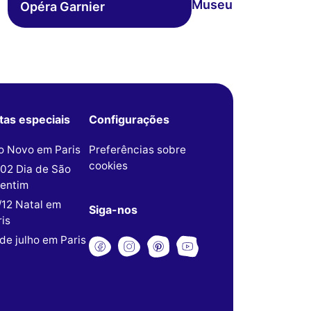
Museu do Louvre
Opéra Garnier
tas especiais
Configurações
o Novo em Paris
Preferências sobre
cookies
/02 Dia de São
lentim
/12 Natal em
Siga-nos
is
de julho em Paris