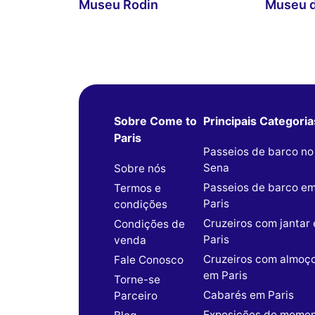
Museu Rodin
Museu d
Sobre Come to
Principais Categoria
Paris
Passeios de barco no
Sena
Sobre nós
Passeios de barco e
Termos e
Paris
condições
Cruzeiros com jantar
Condições de
Paris
venda
Cruzeiros com almoç
Fale Conosco
em Paris
Torne-se
Cabarés em Paris
Parceiro
Exposições do mome