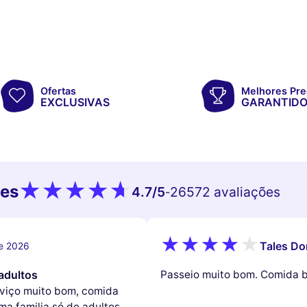
Ofertas
Melhores Pre
EXCLUSIVAS
GARANTID
tes
4.7
/5
26572 avaliações
-
Tales Do
de 2026
adultos
Passeio muito bom. Comida 
rviço muito bom, comida
ma familia só de adultos