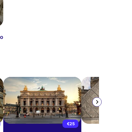
do
ESGOTAD
€25