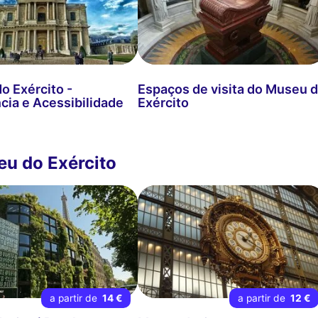
o Exército -
Espaços de visita do Museu 
cia e Acessibilidade
Exército
eu do Exército
a partir de
14 €
a partir de
12 €