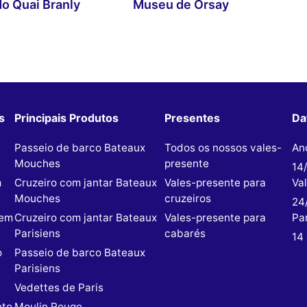
o Quai Branly
Museu de Orsay
s
Principais Produtos
Presentes
Da
Passeio de barco Bateaux
Todos os nossos vales-
An
Mouches
presente
14
m
Cruzeiro com jantar Bateaux
Vales-presente para
Va
Mouches
cruzeiros
24
 em
Cruzeiro com jantar Bateaux
Vales-presente para
Par
Parisiens
cabarés
14 
o
Passeio de barco Bateaux
Parisiens
Vedettes de Paris
nto
Moulin Rouge