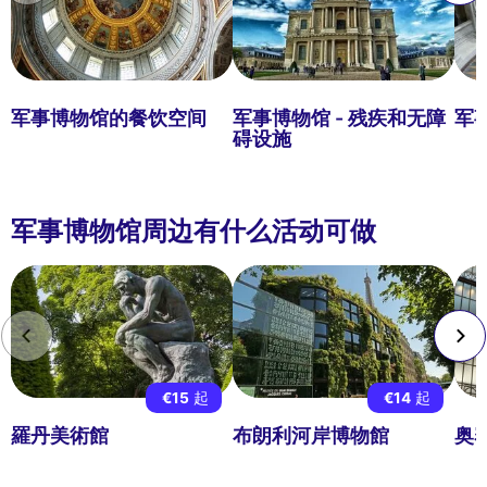
军事博物馆的餐饮空间
军事博物馆 - 残疾和无障
军
碍设施
军事博物馆周边有什么活动可做
€15
起
€14
起
羅丹美術館
布朗利河岸博物館
奥