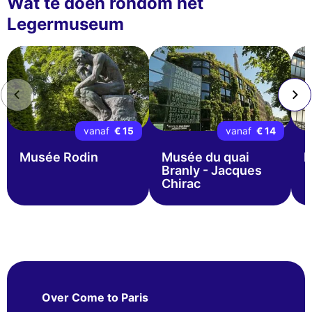
Wat te doen rondom het
Legermuseum
vanaf
€ 15
vanaf
€ 14
Musée Rodin
Musée du quai
M
Branly - Jacques
Chirac
Over Come to Paris