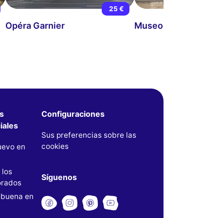
25 €
Opéra Garnier
Museo del Louvre
s
Configuraciones
iales
Sus preferencias sobre las
cookies
uevo en
 los
Síguenos
rados
buena en