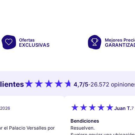
Ofertas
Mejores Preci
EXCLUSIVAS
GARANTIZA
lientes
4,7
/5
26.572 opinione
-
Juan T.
e 2026
7
Bendiciones
r el Palacio Versalles por
Resuelven.
Sugiero enviar una ubicación