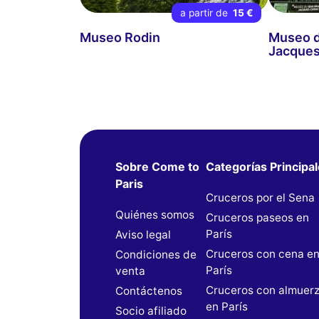
a partir de
15 €
Museo Rodin
Museo d
Jacques
Sobre Come to
Categorías Principa
Paris
Cruceros por el Sena
Quiénes somos
Cruceros paseos en
París
Aviso legal
Cruceros con cena e
Condiciones de
París
venta
Cruceros con almuer
Contáctenos
en París
Socio afiliado