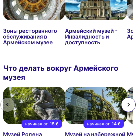
Зоны ресторанного
Армейский музей -
Зо
обслуживания в
Инвалидность и
Ар
Армейском музее
доступность
Что делать вокруг Армейского
музея
начиная от
15 €
начиная от
14 €
Музей Родена
Музей на набережной
Му