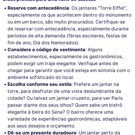
ou gerir as suas preferências a qualquer momento.
Reserve com antecedência
: Os jantares "Torre Eiffel",
Consentimentos certificados por
especialmente os que acontecem dentro do monumento
ou em um barco, são muito procurados. Certifique-se
Nunca!
Deixe-me ver
Ok para mim
de reservar com antecedência, especialmente durante
períodos de alta demanda (férias escolares, festas de
fim de ano, Dia dos Namorados).
Considere o código de vestimenta
: Alguns
estabelecimentos, especialmente os gastronômicos,
podem exigir um traje elegante. Verifique antes de
chegar para garantir que você esteja em sintonia com o
ambiente sofisticado do local.
Escolha conforme seu estilo
: Prefere um jantar na
torre, para desfrutar de uma vista deslumbrante da
cidade? Ou talvez um jantar-cruzeiro, para ver Paris
passar diante dos seus olhos? Quem sabe um bistrô
elegante à beira do Sena? O bairro oferece uma
variedade de experiências gastronômicas, adaptáveis
aos seus desejos e orçamento.
Dê-se um presente duradouro
: Um jantar perto da