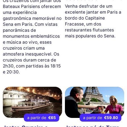
Os cruzeiros com jantar dos
Venha desfrutar de um
Bateaux Parisiens oferecem
excelente jantar em Paris a
uma experiência
bordo do Capitaine
gastronômica memorável no
Fracasse, um dos
Sena em Paris. Com vistas
restaurantes flutuantes
panorâmicas de
mais populares do Sena.
monumentos emblemáticos
e música ao vivo, esses
cruzeiros criam uma
atmosfera inesquecível. Os
cruzeiros duram cerca de
2h30, com partidas às 18:15
e 20:30.
a partir de
€65
a partir de
€59.80