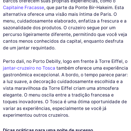
barcos oferecem suas próprias experiências, como o
Capitaine Fracasse
, que parte da Ponte Bir-Hakeim. Esta
alternativa oferece uma visão mais íntima de Paris. O
menu, cuidadosamente elaborado, enfatiza a frescura e a
sazonalidade dos produtos. O cruzeiro segue por um
percurso ligeiramente diferente, permitindo que você veja
cantos menos conhecidos da capital, enquanto desfruta
de um jantar requintado.
Perto dali, no Porto Debilly, logo em frente à Torre Eiffel, o
jantar-cruzeiro no Tosca
também oferece uma experiência
gastronômica excepcional. A bordo, o tempo parece parar:
a luz suave, a decoração cuidadosamente escolhida e a
vista maravilhosa da Torre Eiffel criam uma atmosfera
elegante. O menu oscila entre a tradição francesa e
Este site utiliza
toques inovadores. O Tosca é uma ótima oportunidade de
cookies
variar as experiências, especialmente se você já
experimentou outros cruzeiros.
Utilizamos cookies e os seus dados pessoais para melhorar a sua
experiência de navegação, medir a nossa audiência e personalizar os
anúncios publicitários que lhe são apresentados. Pode aceitar, rejeitar
Dicas práticas para uma noite de sucesso