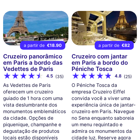
a partir de
€18.90
a partir de
€82
Cruzeiro panorâmico
Cruzeiro com jantar
em Paris a bordo das
em Paris a bordo do
Vedettes de Paris
Péniche Tosca
4.5
4.8
(35)
(25)
As Vedettes de Paris
O Péniche Tosca da
oferecem um cruzeiro
empresa Cruzeiro Eiffel
guiado de 1 hora com uma
convida você a viver uma
vista deslumbrante dos
experiência única de jantar-
monumentos emblemáticos
cruzeiro em Paris. Navegue
da cidade. Opções de
no Sena enquanto saboreia
piquenique, champanhe e
um menu requintado e
degustação de produtos
admira os monumentos da
locais estão disponíveis
cidade luz. Reserve agora