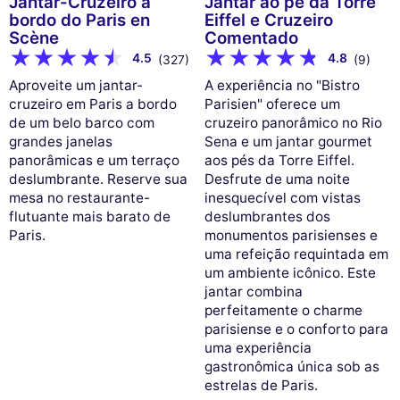
Jantar-Cruzeiro a
Jantar ao pé da Torre
bordo do Paris en
Eiffel e Cruzeiro
Scène
Comentado
4.5
4.8
(327)
(9)
Aproveite um jantar-
A experiência no "Bistro
cruzeiro em Paris a bordo
Parisien" oferece um
de um belo barco com
cruzeiro panorâmico no Rio
grandes janelas
Sena e um jantar gourmet
panorâmicas e um terraço
aos pés da Torre Eiffel.
deslumbrante. Reserve sua
Desfrute de uma noite
mesa no restaurante-
inesquecível com vistas
flutuante mais barato de
deslumbrantes dos
Paris.
monumentos parisienses e
uma refeição requintada em
um ambiente icônico. Este
jantar combina
perfeitamente o charme
parisiense e o conforto para
uma experiência
gastronômica única sob as
estrelas de Paris.