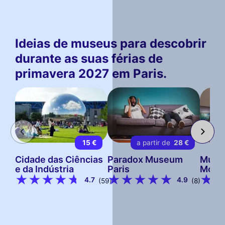
Ideias de museus para descobrir
durante as suas férias de
primavera 2027 em Paris.
15 €
a partir de
28 €
Cidade das Ciências
Paradox Museum
Muse
e da Indústria
Paris
Mone
4.7
4.9
(59)
(8)