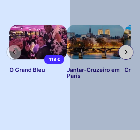
119 €
O Grand Bleu
Jantar-Cruzeiro em
Cruze
Paris