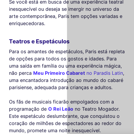
Se você está em busca de uma experiência teatral
inesquecível ou deseja se imergir no universo da
arte contemporânea, Paris tem opções variadas e
enriquecedoras.
Teatros e Espetáculos
Para os amantes de espetáculos, Paris está repleta
de opções para todos os gostos e idades. Para
uma saída em família ou uma experiência mágica,
não perca
Meu Primeiro Cabaret
no Paradis Latin
,
uma encantadora introdução ao mundo do cabaré
parisiense, adequada para crianças e adultos.
Os fãs de musicais ficarão empolgados com a
Este site utiliza
programação de
O Rei Leão
no Teatro Mogador.
cookies
Este espetáculo deslumbrante, que conquistou o
coração de milhões de espectadores ao redor do
Utilizamos cookies e os seus dados
pessoais para melhorar a sua experiência
mundo, promete uma noite inesquecível.