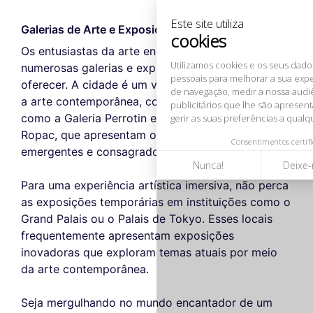
de navegação, medir a nossa audiência e personalizar os anúncios
publicitários que lhe são apresentados. Pode aceitar, rejeitar ou
gerir as suas preferências a qualquer momento.
Galerias de Arte e Exposições
Os entusiastas da arte encontrarão seu lugar nas
Consentimentos certificados por
numerosas galerias e exposições que Paris tem a
Nunca!
Deixe-me ver
Ok para mim
oferecer. A cidade é um verdadeiro santuário para
a arte contemporânea, com galerias renomadas
como a Galeria Perrotin e a Galeria Thaddaeus
Ropac, que apresentam obras de artistas
emergentes e consagrados.
Para uma experiência artística imersiva, não perca
as exposições temporárias em instituições como o
Grand Palais ou o Palais de Tokyo. Esses locais
frequentemente apresentam exposições
inovadoras que exploram temas atuais por meio
da arte contemporânea.
Seja mergulhando no mundo encantador de um