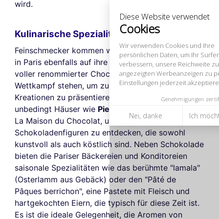
verbessern, unsere Reichweite zu messen und die Ihnen
wird.
angezeigten Werbeanzeigen zu personalisieren. Sie können Ihre
Einstellungen jederzeit akzeptieren, ablehnen oder anpassen.
Kulinarische Spezialitäten zu Ostern
Genehmigungen zertifiziert von
Feinschmecker kommen während der Osterferien
Nei, danke
Ich möchte wählen
Ich stimme zu
in Paris ebenfalls auf ihre Kosten. Die Stadt ist
voller renommierter Chocolatiers, die im kreativen
Wettkampf stehen, um zu Ostern schokoladige
Kreationen zu präsentieren. Besuchen Sie
unbedingt Häuser wie
Pierre Hermé
, Ladurée oder
La Maison du Chocolat, um Eier, Hasen und andere
Schokoladenfiguren zu entdecken, die sowohl
kunstvoll als auch köstlich sind. Neben Schokolade
bieten die Pariser Bäckereien und Konditoreien
saisonale Spezialitäten wie das berühmte "lamala"
(Osterlamm aus Gebäck) oder den "Pâté de
Pâques berrichon", eine Pastete mit Fleisch und
hartgekochten Eiern, die typisch für diese Zeit ist.
Es ist die ideale Gelegenheit, die Aromen von