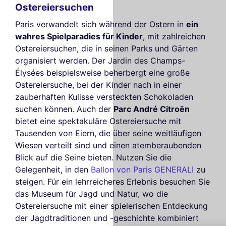
Ostereiersuchen
Paris verwandelt sich während der Ostern in
ein
wahres Spielparadies für Kinder
, mit zahlreichen
Ostereiersuchen, die in seinen Parks und Gärten
organisiert werden. Der Jardin des Champs-
Élysées beispielsweise beherbergt eine große
Ostereiersuche, bei der Kinder nach in einer
zauberhaften Kulisse versteckten Schokoladen
suchen können. Auch der
Parc André Citroën
bietet eine spektakuläre Ostereiersuche mit
Tausenden von Eiern, die über seine weitläufigen
Wiesen verteilt sind und einen atemberaubenden
Blick auf die Seine bieten. Nutzen Sie die
Gelegenheit, in den
Ballon von Paris GENERALI
zu
Diese Website verwendet
steigen. Für ein lehrreicheres Erlebnis besuchen Sie
Cookies
das Museum für Jagd und Natur, wo die
Ostereiersuche mit einer spielerischen Entdeckung
Wir verwenden Cookies und Ihre
der Jagdtraditionen und -geschichte kombiniert
persönlichen Daten, um Ihr Surferlebnis zu