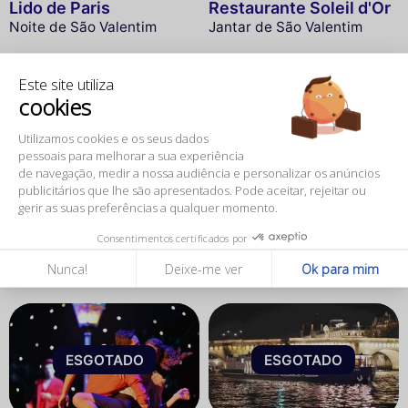
Lido de Paris
Restaurante Soleil d'Or
Noite de São Valentim
Jantar de São Valentim
Este site utiliza
cookies
ESGOTADO
ESGOTADO
Utilizamos cookies e os seus dados
pessoais para melhorar a sua experiência
de navegação, medir a nossa audiência e personalizar os anúncios
publicitários que lhe são apresentados. Pode aceitar, rejeitar ou
gerir as suas preferências a qualquer momento.
A Crémaillère 1900
Restaurante Café
Louise
Jantar de São Valentim
Consentimentos certificados por
Jantar de São Valentim
Nunca!
Deixe-me ver
Ok para mim
ESGOTADO
ESGOTADO