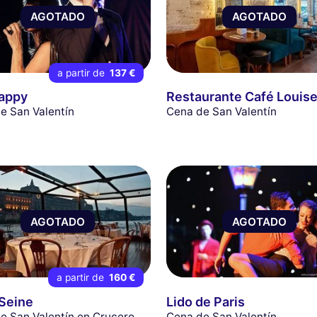
AGOTADO
AGOTADO
a partir de
137 €
appy
Restaurante Café Louis
e San Valentín
Cena de San Valentín
AGOTADO
AGOTADO
a partir de
160 €
 Seine
Lido de Paris
e San Valentín en Crucero
Cena de San Valentín