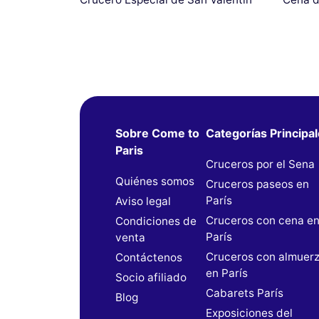
Sobre Come to
Categorías Principa
Paris
Cruceros por el Sena
Quiénes somos
Cruceros paseos en
París
Aviso legal
Cruceros con cena e
Condiciones de
París
venta
Cruceros con almuer
Contáctenos
en París
Socio afiliado
Cabarets París
Blog
Exposiciones del