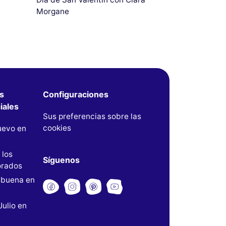
Morgane
s
Configuraciones
iales
Sus preferencias sobre las
cookies
uevo en
 los
Síguenos
rados
buena en
Julio en