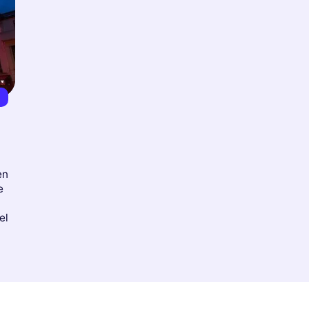
€
en
e
el