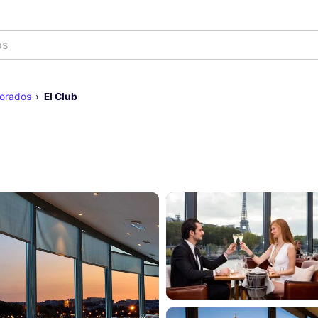
os
morados
El Club