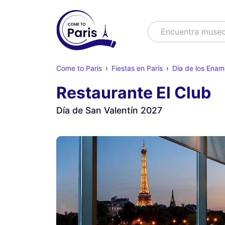
Buscar
Encuentra muse
Come to Paris
Fiestas en París
Dia de los Ena
Restaurante El Club
Día de San Valentín 2027