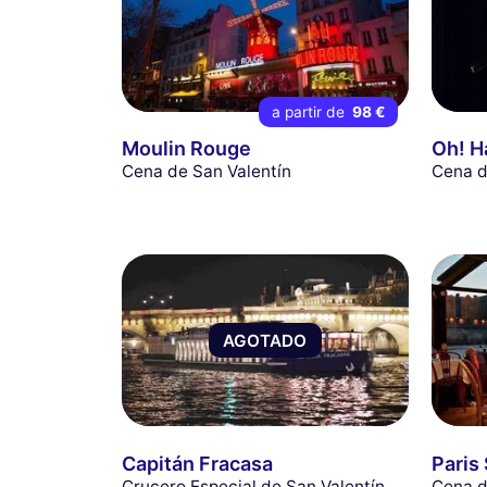
a partir de
98 €
Moulin Rouge
Oh! H
Cena de San Valentín
Cena d
AGOTADO
Capitán Fracasa
Paris
Crucero Especial de San Valentín
Cena d