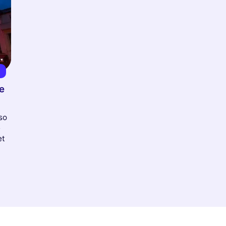
8
e
so
e
et