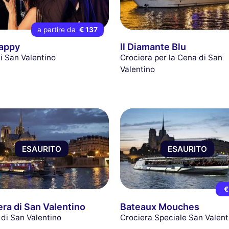
a partire da
€ 137
appy
Il Diamante Blu
i San Valentino
Crociera per la Cena di San
Valentino
ESAURITO
ESAURITO
€
era di San Valentino
Bateaux Mouches
 di San Valentino
Crociera Speciale San Valent