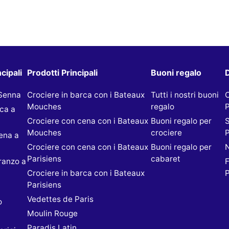
cipali
Prodotti Principali
Buoni regalo
D
 Senna
Crociere in barca con i Bateaux
Tutti i nostri buoni
Mouches
regalo
P
rca a
Crociere con cena con i Bateaux
Buoni regalo per
S
Mouches
crociere
P
ena a
Crociere con cena con i Bateaux
Buoni regalo per
N
Parisiens
cabaret
ranzo a
F
Crociere in barca con i Bateaux
P
Parisiens
Vedettes de Paris
o
Moulin Rouge
Paradis Latin