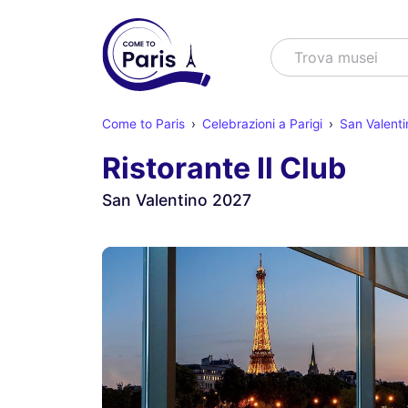
Cercare
Trova m
Come to Paris
Celebrazioni a Parigi
San Valenti
Ristorante Il Club
San Valentino 2027