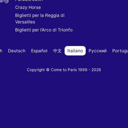
rigi
Crazy Horse
Biglietti per la Reggia di
Versailles
Biglietti per l’Arco di Trionfo
sh
Deutsch
Español
中文
Italiano
Русский
Portug
Copyright © Come to Paris 1999 - 2026
ue opzioni