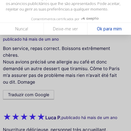
os anúncios publicitários que lhe são apresentados. Pode aceitar,
Traduzir com Google
rejeitar ou gerir as suas preferências a qualquer momento.
Consentimentos certificados por
Nunca!
Deixe-me ver
Ok para mim
NADINE D.
publicado há mais de um ano
Bon service, repas correct. Boissons extrêmement
chères.
Nous avions précisé une allergie au café et donc
demandé un autre dessert que tiramisu. Côme to Paris
m'a assurer pas de problème mais rien n'avait été fait
ou dit. Domage
Traduzir com Google
Luca P.
publicado há mais de um ano
Nourriture délicieuse, personnel très accueillant,