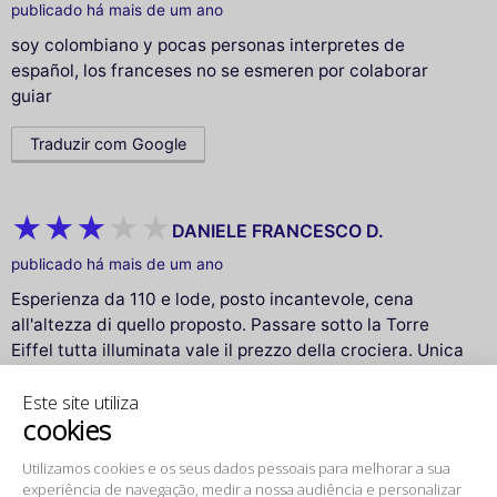
publicado há mais de um ano
soy colombiano y pocas personas interpretes de
español, los franceses no se esmeren por colaborar
guiar
Traduzir com Google
DANIELE FRANCESCO D.
publicado há mais de um ano
Esperienza da 110 e lode, posto incantevole, cena
all'altezza di quello proposto. Passare sotto la Torre
Eiffel tutta illuminata vale il prezzo della crociera. Unica
nota stonata (non so se c'era esposto un menù delle
Este site utiliza
bevande, visto che i camerieri non lo dicono) 1/2 birra
cookies
in bottiglia e coca cola piccola €26. Per il sito, invece,
scrivete che la barca si trova "alle spalle" della Statua
Utilizamos cookies e os seus dados pessoais para melhorar a sua
della Libertà lato opposto alla Torre Eiffel.
experiência de navegação, medir a nossa audiência e personalizar