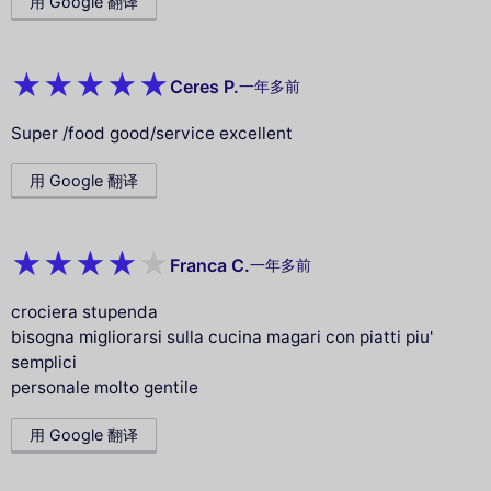
用 Google 翻译
Ceres P.
一年多前
Super /food good/service excellent
用 Google 翻译
Franca C.
一年多前
crociera stupenda
bisogna migliorarsi sulla cucina magari con piatti piu'
semplici
personale molto gentile
用 Google 翻译