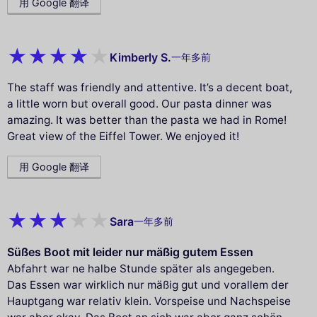
用 Google 翻译
Kimberly S.
一年多前
The staff was friendly and attentive. It’s a decent boat,
a little worn but overall good. Our pasta dinner was
amazing. It was better than the pasta we had in Rome!
Great view of the Eiffel Tower. We enjoyed it!
用 Google 翻译
Sara
一年多前
Süßes Boot mit leider nur mäßig gutem Essen
Abfahrt war ne halbe Stunde später als angegeben.
Das Essen war wirklich nur mäßig gut und vorallem der
Hauptgang war relativ klein. Vorspeise und Nachspeise