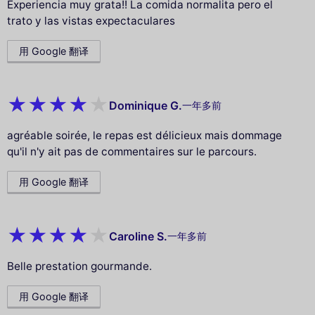
Experiencia muy grata!! La comida normalita pero el
trato y las vistas expectaculares
用 Google 翻译
Dominique G.
一年多前
agréable soirée, le repas est délicieux mais dommage
qu'il n'y ait pas de commentaires sur le parcours.
用 Google 翻译
Caroline S.
一年多前
Belle prestation gourmande.
用 Google 翻译