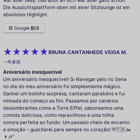
war aber okay. Das Boot an sich war aber ganz schön.
Die Aussichtsplattform oben mit einer Sitzlounge ist ein
absolutes Highlight.
用 Google 翻译
BRUNA CANTANHEDE VEIGA M.
一年多前
Aniversário inesquecível
Um aniversário inesquecível! 🥳 Navegar pelo rio Sena
no dia do meu aniversário foi simplesmente mágico.
Ganhei um bolinho surpresa, cantaram parabéns e fui
mimada do começo ao fim. Passamos por cenários
deslumbrantes como a Torre Eiffel, saboreamos uma
comida deliciosa, vinho maravilhoso e uma trilha
sonora perfeita ao fundo. Um passeio cheio de encanto
e emoção – guardarei para sempre no coração! 💛🇫🇷🚤
🍷🎶”