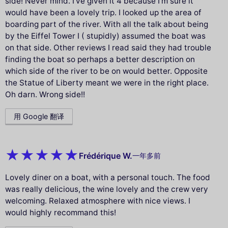
side! Never mind. I’ve given it 4 because I’m sure it
would have been a lovely trip. I looked up the area of
boarding part of the river. With all the talk about being
by the Eiffel Tower I ( stupidly) assumed the boat was
on that side. Other reviews I read said they had trouble
finding the boat so perhaps a better description on
which side of the river to be on would better. Opposite
the Statue of Liberty meant we were in the right place.
Oh darn. Wrong side!!
用 Google 翻译
Frédérique W.
一年多前
Lovely diner on a boat, with a personal touch. The food
was really delicious, the wine lovely and the crew very
welcoming. Relaxed atmosphere with nice views. I
would highly recommand this!