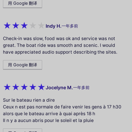
用 Google 翻译
Indy H.
一年多前
Check-in was slow, food was ok and service was not
great. The boat ride was smooth and scenic. I would
have appreciated audio support describing the sites.
用 Google 翻译
Jocelyne M.
一年多前
Sur le bateau rien a dire
Ceux n est pas normale de faire venir les gens à 17 h30
alors que le bateau arrive à quai après 18 h
Il n y a aucun abris pour le soleil et la pluie