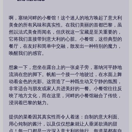
啊，塞纳河畔的小餐馆！这个迷人的地方唤起了意大利
美食的所有风味和真实性。在我们美丽的首都巴黎，虽
然以法式美食而闻名，但庆祝这一宝藏是至关重要的，
它将我们直接带到意大利的心脏。小餐馆，这些典型的
餐厅，在友好和简单中交融，散发出一种特别的魔力，
唤醒我们的感官。
想象一下，您坐在露台上的一张桌子旁，塞纳河平静地
流淌在您的脚下。帆船一个接一个地驶过，在水面上舞
动着金色的光影。这营造了一种既生动又宁静的氛围，
非常适合与朋友或家人共进美好的一餐。小餐馆往往反
映了地方文化，而在这里，河畔的小餐馆融合了传统，
浸润着巴黎的魅力。
提供的菜肴因其真实性而令人着迷：自制的意大利面、
用心炖制的酱汁，以及仅仅想象就让人垂涎欲滴的甜
点！每一口都是一次深入意大利的旅行，每道菜都有自