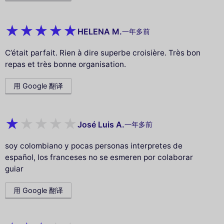
HELENA M.
一年多前
C’était parfait. Rien à dire superbe croisière. Très bon
repas et très bonne organisation.
用 Google 翻译
José Luis A.
一年多前
soy colombiano y pocas personas interpretes de
español, los franceses no se esmeren por colaborar
guiar
用 Google 翻译