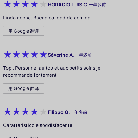
HORACIO LUIS C.
一年多前
Lindo noche. Buena calidad de comida
用 Google 翻译
Séverine A.
一年多前
Top . Personnel au top et aux petits soins je
recommande fortement
用 Google 翻译
Filippo G.
一年多前
Caratteristico e soddisfacente