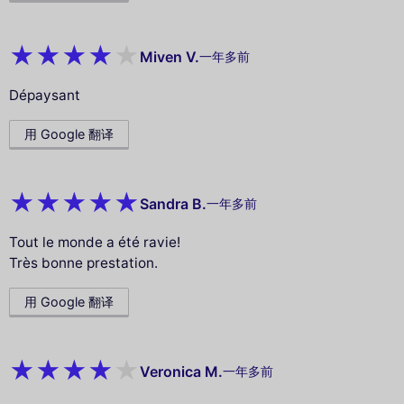
Miven V.
一年多前
Dépaysant
用 Google 翻译
Sandra B.
一年多前
Tout le monde a été ravie!
Très bonne prestation.
用 Google 翻译
Veronica M.
一年多前