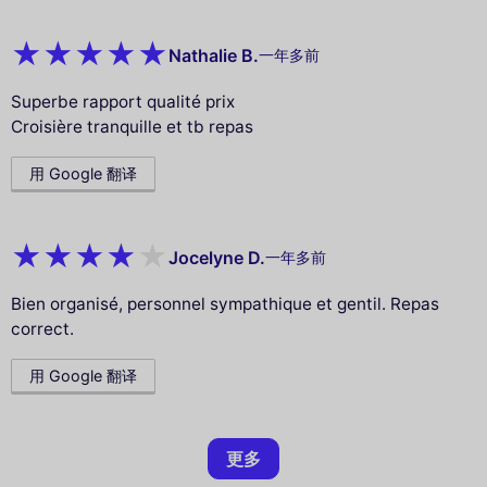
Nathalie B.
一年多前
Superbe rapport qualité prix
Croisière tranquille et tb repas
用 Google 翻译
Jocelyne D.
一年多前
Bien organisé, personnel sympathique et gentil. Repas
correct.
用 Google 翻译
更多