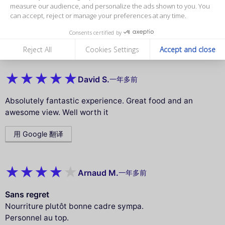
measure our audience, and personalize the ads shown to you. You
The food was great, came out with great timing for the
can accept, reject or manage your preferences at any time.
views as well. Staff were very good as well
Consents certified by
用 Google 翻译
Reject All
Cookies Settings
Accept and close
David S.
一年多前
Absolutely fantastic experience. Great food and an
awesome view. Well worth it
用 Google 翻译
Arnaud M.
一年多前
Sans regret
Nourriture plutôt bonne cadre sympa.
Personnel au top.