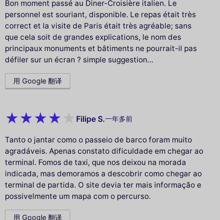
Bon moment passé au Diner-Croisière italien. Le
personnel est souriant, disponible. Le repas était très
correct et la visite de Paris était très agréable; sans
que cela soit de grandes explications, le nom des
principaux monuments et bâtiments ne pourrait-il pas
défiler sur un écran ? simple suggestion...
用 Google 翻译
Filipe S.
一年多前
Tanto o jantar como o passeio de barco foram muito
agradáveis. Apenas constato dificuldade em chegar ao
terminal. Fomos de taxi, que nos deixou na morada
indicada, mas demoramos a descobrir como chegar ao
terminal de partida. O site devia ter mais informação e
possivelmente um mapa com o percurso.
用 Google 翻译