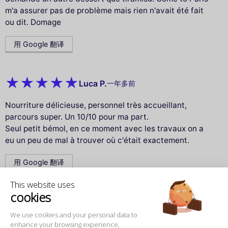
m'a assurer pas de problème mais rien n'avait été fait
ou dit. Domage
用 Google 翻译
Luca P.
一年多前
Nourriture délicieuse, personnel très accueillant,
parcours super. Un 10/10 pour ma part.
Seul petit bémol, en ce moment avec les travaux on a
eu un peu de mal à trouver où c'était exactement.
用 Google 翻译
This website uses
cookies
Thomas F.
一年多前
We use cookies and your personal data to
Great food and amazing views
enhance your browsing experience,