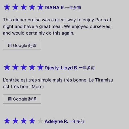
DIANA R.
一年多前
This dinner cruise was a great way to enjoy Paris at
night and have a great meal. We enjoyed ourselves,
and would certainly do this again.
用 Google 翻译
Djesty-Lloyd B.
一年多前
L’entrée est très simple mais très bonne. Le Tiramisu
est très bon ! Merci
用 Google 翻译
Adelyne R.
一年多前