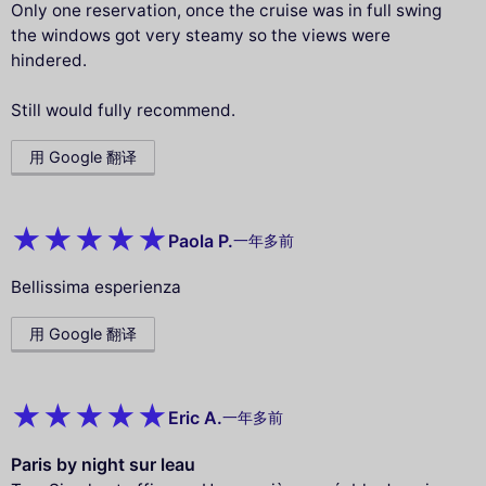
Only one reservation, once the cruise was in full swing
the windows got very steamy so the views were
hindered.
Still would fully recommend.
用 Google 翻译
Paola P.
一年多前
Bellissima esperienza
用 Google 翻译
Eric A.
一年多前
Paris by night sur leau