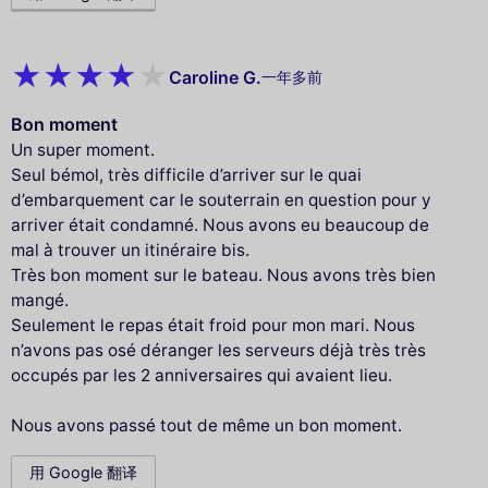
Caroline G.
一年多前
Bon moment
Un super moment.
Seul bémol, très difficile d’arriver sur le quai
d’embarquement car le souterrain en question pour y
arriver était condamné. Nous avons eu beaucoup de
mal à trouver un itinéraire bis.
Très bon moment sur le bateau. Nous avons très bien
mangé.
Seulement le repas était froid pour mon mari. Nous
n’avons pas osé déranger les serveurs déjà très très
occupés par les 2 anniversaires qui avaient lieu.
Nous avons passé tout de même un bon moment.
用 Google 翻译