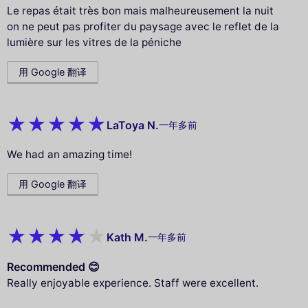
Le repas était très bon mais malheureusement la nuit
on ne peut pas profiter du paysage avec le reflet de la
lumière sur les vitres de la péniche
用 Google 翻译
LaToya N.
一年多前
We had an amazing time!
用 Google 翻译
Kath M.
一年多前
Recommended 😊
Really enjoyable experience. Staff were excellent.