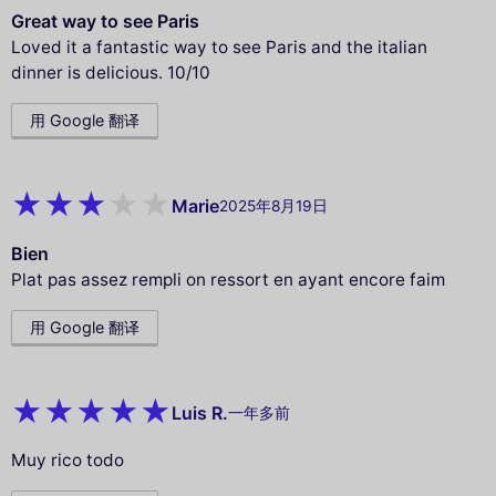
Great way to see Paris
Loved it a fantastic way to see Paris and the italian
dinner is delicious. 10/10
用 Google 翻译
Marie
2025年8月19日
Bien
Plat pas assez rempli on ressort en ayant encore faim
用 Google 翻译
Luis R.
一年多前
Muy rico todo