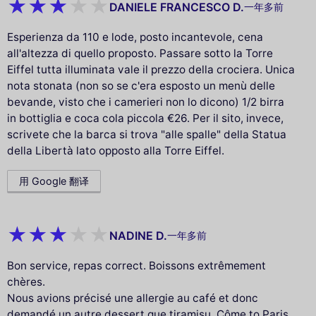
DANIELE FRANCESCO D.
一年多前
Esperienza da 110 e lode, posto incantevole, cena
all'altezza di quello proposto. Passare sotto la Torre
Eiffel tutta illuminata vale il prezzo della crociera. Unica
nota stonata (non so se c'era esposto un menù delle
bevande, visto che i camerieri non lo dicono) 1/2 birra
in bottiglia e coca cola piccola €26. Per il sito, invece,
scrivete che la barca si trova "alle spalle" della Statua
della Libertà lato opposto alla Torre Eiffel.
用 Google 翻译
NADINE D.
一年多前
Bon service, repas correct. Boissons extrêmement
chères.
Nous avions précisé une allergie au café et donc
demandé un autre dessert que tiramisu. Côme to Paris