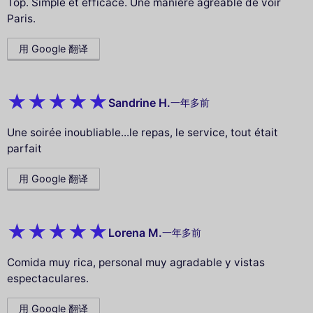
Top. Simple et efficace. Une manière agréable de voir
Paris.
用 Google 翻译
Sandrine H.
一年多前
Une soirée inoubliable...le repas, le service, tout était
parfait
用 Google 翻译
Lorena M.
一年多前
Comida muy rica, personal muy agradable y vistas
espectaculares.
用 Google 翻译