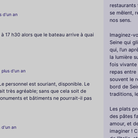
restaurants 
se mêlent, r
us d'un an
nos sens.
 à 17 h30 alors que le bateau arrive à quai
Imaginez-vou
Seine qui gl
qui, l’un apr
la lumière s
fois vivante
a plus d'un an
repas entre 
souvent le re
e personnel est souriant, disponible. Le
bord de Sei
tait très agréable; sans que cela soit de
traditions, 
onuments et bâtiments ne pourrait-il pas
Les plats pr
des pâtes f
amour, et de
s d'un an
imaginer ! 