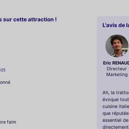
 sur cette attraction !
L'avis de 
Eric RENAU
Directeur
025
Marketing
ionné
Ah, la tratt
évoque toute
cuisine ital
que réputée 
essentiel de
ore faim
directement 