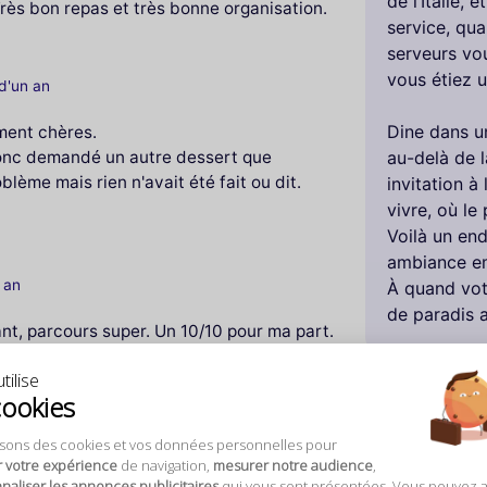
de l’Italie, 
 Très bon repas et très bonne organisation.
service, qua
serveurs vou
vous étiez 
 d'un an
Dine dans un
ment chères.
donc demandé un autre dessert que
au-delà de l
lème mais rien n'avait été fait ou dit.
invitation à
vivre, où le
Voilà un end
ambiance emp
n an
À quand vot
de paradis au
ant, parcours super. Un 10/10 pour ma part.
ux on a eu un peu de mal à trouver où
tilise
cookies
isons des cookies et vos données personnelles pour
 d'un an
r votre expérience
de navigation,
mesurer notre audience
,
aliser les annonces publicitaires
qui vous sont présentées. Vous pouvez 