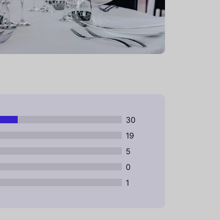
30
19
5
0
1