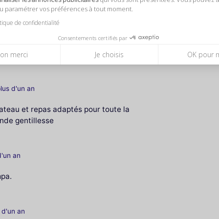
ou paramétrer vos préférences à tout moment.
itique de confidentialité
Consentements certifiés par
peut pas éteindre et qui reflètent sur les
on merci
Je choisis
OK pour 
plus d'un an
ateau et repas adaptés pour toute la
ande gentillesse
 d'un an
mpa.
s d'un an