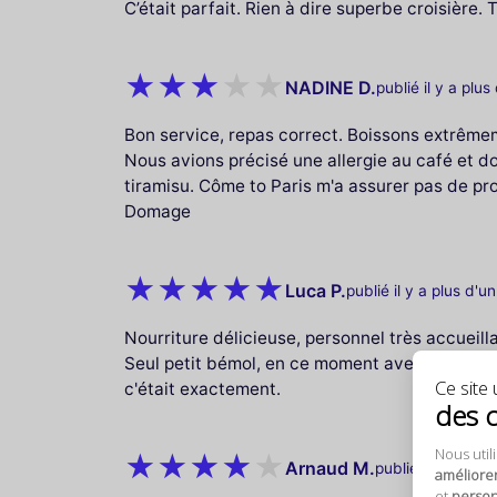
C’était parfait. Rien à dire superbe croisière.
NADINE D.
publié il y a plus
Bon service, repas correct. Boissons extrême
Nous avions précisé une allergie au café et 
tiramisu. Côme to Paris m'a assurer pas de prob
Domage
Luca P.
publié il y a plus d'u
Nourriture délicieuse, personnel très accueill
Seul petit bémol, en ce moment avec les trava
Ce site u
c'était exactement.
des 
Nous util
Arnaud M.
publié il y a plus
améliore
et
personn