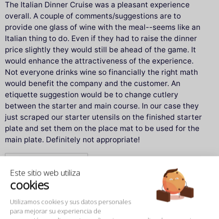
The Italian Dinner Cruise was a pleasant experience
overall. A couple of comments/suggestions are to
provide one glass of wine with the meal--seems like an
Italian thing to do. Even if they had to raise the dinner
price slightly they would still be ahead of the game. It
would enhance the attractiveness of the experience.
Not everyone drinks wine so financially the right math
would benefit the company and the customer. An
etiquette suggestion would be to change cutlery
between the starter and main course. In our case they
just scraped our starter utensils on the finished starter
plate and set them on the place mat to be used for the
main plate. Definitely not appropriate!
Traducir con Google
Este sitio web utiliza
cookies
HELENA M.
Utilizamos cookies y sus datos personales
para mejorar su experiencia de
publicado hace más de un año