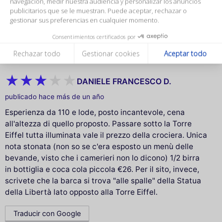
navegación, medir nuestra audiencia y personalizar los anuncios
C’était parfait. Rien à dire superbe croisière. Très bon
publicitarios que se le muestran. Puede aceptar, rechazar o
gestionar sus preferencias en cualquier momento.
repas et très bonne organisation.
Consentimientos certificados por
Traducir con Google
Rechazar todo
Gestionar cookies
Aceptar todo
DANIELE FRANCESCO D.
publicado hace más de un año
Esperienza da 110 e lode, posto incantevole, cena
all'altezza di quello proposto. Passare sotto la Torre
Eiffel tutta illuminata vale il prezzo della crociera. Unica
nota stonata (non so se c'era esposto un menù delle
bevande, visto che i camerieri non lo dicono) 1/2 birra
in bottiglia e coca cola piccola €26. Per il sito, invece,
scrivete che la barca si trova "alle spalle" della Statua
della Libertà lato opposto alla Torre Eiffel.
Traducir con Google