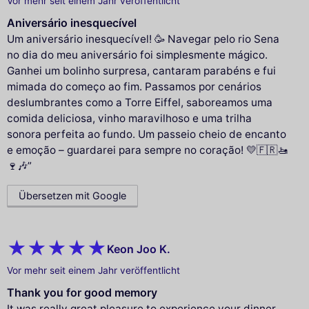
Vor mehr seit einem Jahr veröffentlicht
Aniversário inesquecível
Um aniversário inesquecível! 🥳 Navegar pelo rio Sena
no dia do meu aniversário foi simplesmente mágico.
Ganhei um bolinho surpresa, cantaram parabéns e fui
mimada do começo ao fim. Passamos por cenários
deslumbrantes como a Torre Eiffel, saboreamos uma
comida deliciosa, vinho maravilhoso e uma trilha
sonora perfeita ao fundo. Um passeio cheio de encanto
e emoção – guardarei para sempre no coração! 💛🇫🇷🚤
🍷🎶”
Übersetzen mit Google
Keon Joo K.
Vor mehr seit einem Jahr veröffentlicht
Thank you for good memory
It was really great pleasure to experience your dinner