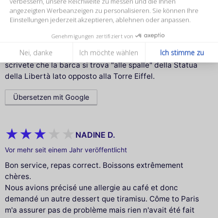
verbessern, unsere Reichweite zu messen und die Ihnen
all'altezza di quello proposto. Passare sotto la Torre
angezeigten Werbeanzeigen zu personalisieren. Sie können Ihre
Einstellungen jederzeit akzeptieren, ablehnen oder anpassen.
Eiffel tutta illuminata vale il prezzo della crociera. Unica
nota stonata (non so se c'era esposto un menù delle
Genehmigungen zertifiziert von
bevande, visto che i camerieri non lo dicono) 1/2 birra
Nei, danke
Ich möchte wählen
Ich stimme zu
in bottiglia e coca cola piccola €26. Per il sito, invece,
scrivete che la barca si trova "alle spalle" della Statua
della Libertà lato opposto alla Torre Eiffel.
Übersetzen mit Google
NADINE D.
Vor mehr seit einem Jahr veröffentlicht
Bon service, repas correct. Boissons extrêmement
chères.
Nous avions précisé une allergie au café et donc
demandé un autre dessert que tiramisu. Côme to Paris
m'a assurer pas de problème mais rien n'avait été fait