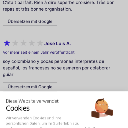
C’était parfait. Rien à dire superbe croisière. Très bon
repas et très bonne organisation.
Übersetzen mit Google
José Luis A.
Vor mehr seit einem Jahr veröffentlicht
soy colombiano y pocas personas interpretes de
español, los franceses no se esmeren por colaborar
guiar
Übersetzen mit Google
Diese Website verwendet
Cookies
DANIELE FRANCESCO D.
Wir verwenden Cookies und Ihre
Vor mehr seit einem Jahr veröffentlicht
persönlichen Daten, um Ihr Surferlebnis zu
Esperienza da 110 e lode, posto incantevole, cena