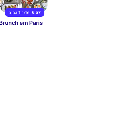
a partir de
€ 57
Brunch em Paris