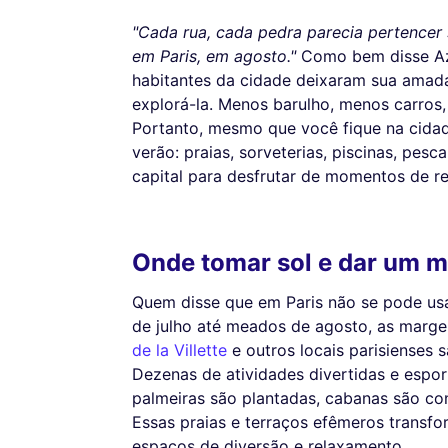
"Cada rua, cada pedra parecia pertence
em Paris, em agosto."
Como bem disse Azn
habitantes da cidade deixaram sua amada
explorá-la. Menos barulho, menos carros, 
Portanto, mesmo que você fique na cidad
verão: praias, sorveterias, piscinas, pesc
capital para desfrutar de momentos de r
Onde tomar sol e dar um 
Quem disse que em Paris não se pode us
de julho até meados de agosto, as marg
de la Villette
e outros locais parisienses 
Dezenas de atividades divertidas e espo
palmeiras são plantadas, cabanas são con
Essas praias e terraços efêmeros transf
espaços de diversão e relaxamento.