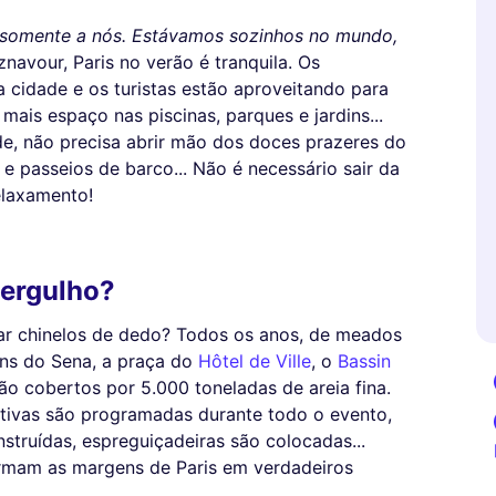
r somente a nós. Estávamos sozinhos no mundo,
avour, Paris no verão é tranquila. Os
 cidade e os turistas estão aproveitando para
mais espaço nas piscinas, parques e jardins...
e, não precisa abrir mão dos doces prazeres do
a e passeios de barco... Não é necessário sair da
elaxamento!
mergulho?
ar chinelos de dedo? Todos os anos, de meados
ens do Sena, a praça do
Hôtel de Ville
, o
Bassin
são cobertos por 5.000 toneladas de areia fina.
rtivas são programadas durante todo o evento,
struídas, espreguiçadeiras são colocadas...
ormam as margens de Paris em verdadeiros