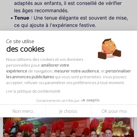
adaptés aux enfants, il est conseillé de vérifier
les âges recommandés.
Tenue
: Une tenue élégante est souvent de mise,
ce qui ajoute à l'expérience festive.
Venez vivre une soirée inoubliable au cœur du
Ce site utilise
des cookies
cabaret burlesque parisien !
Nous utilisons des cookies et vos données
personnelles pour
améliorer votre
expérience
de navigation,
mesurer notre audience
, et
personnaliser
les annonces publicitaires
qui vous sont présentées. Vous pouvez
accepter, refuser ou paramétrer vos préférences à tout moment.
Lire la politique de confidentialité
Consentements certifiés par
Non merci
Je choisis
OK pour moi