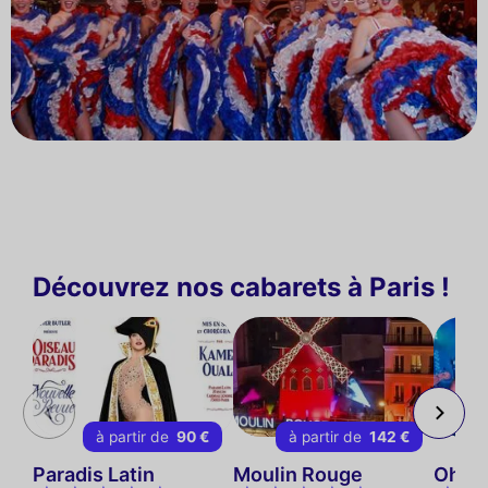
Découvrez nos cabarets à Paris !
à partir de
90 €
à partir de
142 €
Paradis Latin
Moulin Rouge
Oh! H