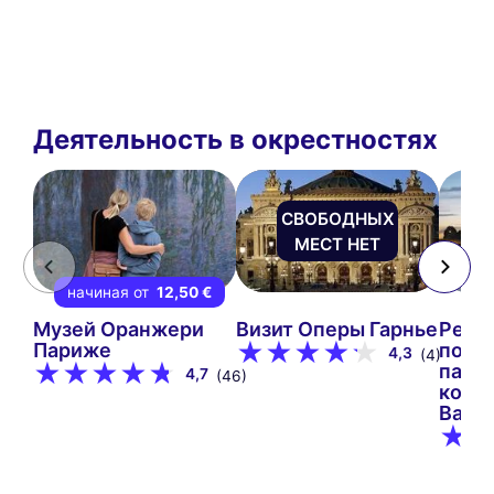
Деятельность в окрестностях
СВОБОДНЫХ
МЕСТ НЕТ
начиная от
12,50 €
Музей Оранжери
Визит Оперы Гарнье
Речн
Париже
по Се
4,3
(4)
пари
4,7
(46)
кора
Bate