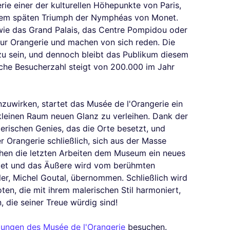
ie einer der kulturellen Höhepunkte von Paris,
dem späten Triumph der Nymphéas von Monet.
wie das Grand Palais, das Centre Pompidou oder
zur Orangerie und machen von sich reden. Die
 zu sein, und dennoch bleibt das Publikum diesem
iche Besucherzahl steigt von 200.000 im Jahr
uwirken, startet das Musée de l'Orangerie ein
leinen Raum neuen Glanz zu verleihen. Dank der
rischen Genies, das die Orte besetzt, und
der Orangerie schließlich, sich aus der Masse
hen die letzten Arbeiten dem Museum ein neues
ltet und das Äußere wird vom berühmten
er, Michel Goutal, übernommen. Schließlich wird
n, die mit ihrem malerischen Stil harmoniert,
die seiner Treue würdig sind!
lungen des Musée de l'Orangerie
besuchen.