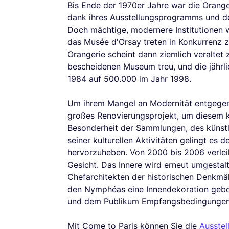
Bis Ende der 1970er Jahre war die Oranger
dank ihres Ausstellungsprogramms und 
Doch mächtige, modernere Institutionen 
das Musée d'Orsay treten in Konkurrenz 
Orangerie scheint dann ziemlich veraltet
bescheidenen Museum treu, und die jährl
1984 auf 500.000 im Jahr 1998.
Um ihrem Mangel an Modernität entgegenz
großes Renovierungsprojekt, um diesem k
Besonderheit der Sammlungen, des künstle
seiner kulturellen Aktivitäten gelingt es 
hervorzuheben. Von 2000 bis 2006 verlei
Gesicht. Das Innere wird erneut umgesta
Chefarchitekten der historischen Denkmäl
den Nymphéas eine Innendekoration gebote
und dem Publikum Empfangsbedingungen, 
Mit Come to Paris können Sie die
Ausstel