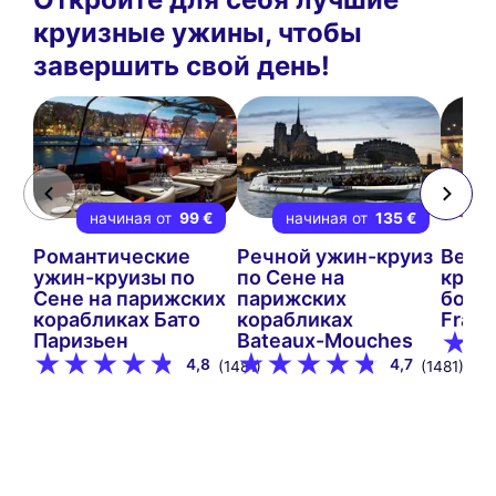
круизные ужины, чтобы
завершить свой день!
начиная от
99 €
начиная от
135 €
Романтические
Речной ужин-круиз
Вече
ужин-круизы по
по Сене на
круиз
Сене на парижских
парижских
борту
корабликах Бато
корабликах
Fraca
Паризьен
Bateaux-Mouches
4,8
4,7
(1481)
(1481)