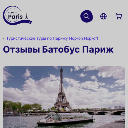
Туристические туры по Парижу Hop-on Hop-off
Отзывы Батобус Париж