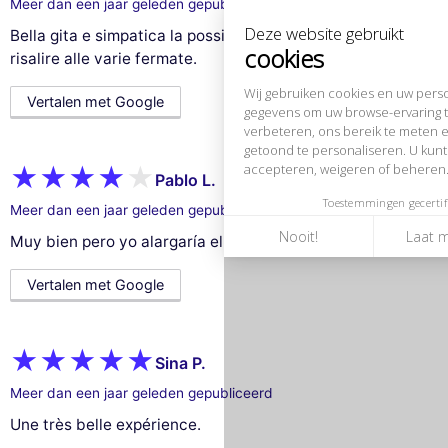
verbeteren, ons bereik te meten en de advertenties die u worden
Meer dan een jaar geleden gepubliceerd
getoond te personaliseren. U kunt uw voorkeuren op elk moment
Bella gita e simpatica la possibilità di scendere e
accepteren, weigeren of beheren.
risalire alle varie fermate.
Toestemmingen gecertificeerd door
Vertalen met Google
Nooit!
Laat me zien
Dit is ok voor mik
Pablo L.
Meer dan een jaar geleden gepubliceerd
Muy bien pero yo alargaría el horario de cierre
Vertalen met Google
Sina P.
Meer dan een jaar geleden gepubliceerd
Une très belle expérience.