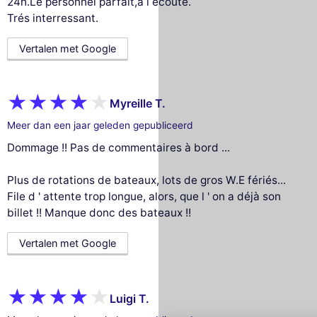
24h.Le personnel parfait,à l écoute.
Trés interressant.
Vertalen met Google
Myreille T.
Meer dan een jaar geleden gepubliceerd
Dommage !! Pas de commentaires à bord ...
Plus de rotations de bateaux, lots de gros W.E fériés...
File d ' attente trop longue, alors, que l ' on a déjà son
billet !! Manque donc des bateaux !!
Vertalen met Google
Deze website gebruikt
cookies
Wij gebruiken cookies en uw persoonlijke
Luigi T.
gegevens om uw browse-ervaring te