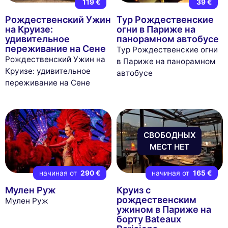
119 €
39 €
Рождественский Ужин
Тур Рождественские
на Круизе:
огни в Париже на
удивительное
панорамном автобусе
переживание на Сене
Тур Рождественские огни
Рождественский Ужин на
в Париже на панорамном
Круизе: удивительное
автобусе
переживание на Сене
СВОБОДНЫХ
МЕСТ НЕТ
начиная от
290 €
начиная от
165 €
Мулен Руж
Круиз с
рождественским
Мулен Руж
ужином в Париже на
борту Bateaux