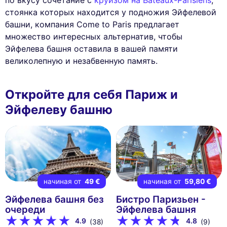
по вкусу сочетание с
круизом на Bateaux-Parisiens
,
стоянка которых находится у подножия Эйфелевой
башни, компания Come to Paris предлагает
множество интересных альтернатив, чтобы
Эйфелева башня оставила в вашей памяти
великолепную и незабвенную память.
Откройте для себя Париж и
Эйфелеву башню
начиная от
49 €
начиная от
59,80 €
Эйфелева башня без
Бистро Паризьен -
очереди
Эйфелева башня
4.9
4.8
(38)
(9)