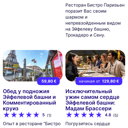
Ресторан Бистро Паризьен
поразит Вас своим
шармом и
непревзойденным видом
на Эйфелеву башню,
Трокадеро и Сену.
59,80 €
начиная от
129,80 €
Обед у подножия
Исключительный
Эйфелевой башни и
ужин самом сердце
Комментированный
Эйфелевой башни:
круиз
Мадам Брассери
5
4.8
(1)
(5)
Опыт в ресторане "Бистро
Погрузитесь сердце