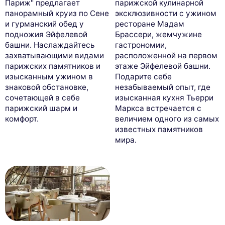
Париж" предлагает
парижской кулинарной
панорамный круиз по Сене
эксклюзивности с ужином
и гурманский обед у
ресторане Мадам
подножия Эйфелевой
Брассери, жемчужине
башни. Наслаждайтесь
гастрономии,
захватывающими видами
расположенной на первом
парижских памятников и
этаже Эйфелевой башни.
изысканным ужином в
Подарите себе
знаковой обстановке,
незабываемый опыт, где
сочетающей в себе
изысканная кухня Тьерри
парижский шарм и
Маркса встречается с
комфорт.
величием одного из самых
известных памятников
мира.