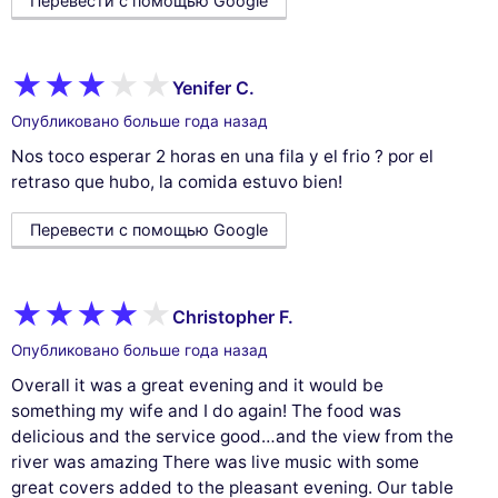
Перевести с помощью Google
cookies
We use cookies and your personal data to
enhance your browsing experience, measure
Yenifer C.
our audience, and personalize the ads shown to you. You can accept,
reject or manage your preferences at any time.
Опубликовано больше года назад
Consents certified by
Nos toco esperar 2 horas en una fila y el frio ? por el
retraso que hubo, la comida estuvo bien!
Reject All
Cookies Settings
Accept and close
Перевести с помощью Google
Christopher F.
Опубликовано больше года назад
Overall it was a great evening and it would be
something my wife and I do again! The food was
delicious and the service good…and the view from the
river was amazing There was live music with some
great covers added to the pleasant evening. Our table