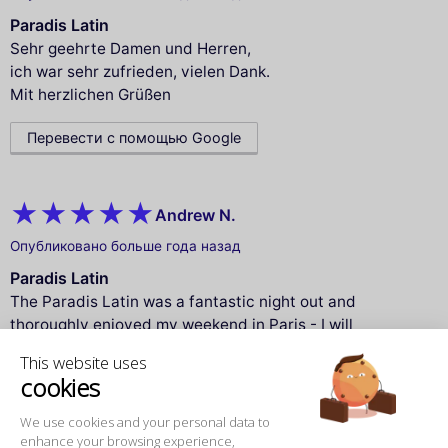
Paradis Latin
Sehr geehrte Damen und Herren,
ich war sehr zufrieden, vielen Dank.
Mit herzlichen Grüßen
Перевести с помощью Google
Andrew N.
Опубликовано больше года назад
Paradis Latin
The Paradis Latin was a fantastic night out and
thoroughly enjoyed my weekend in Paris - I will
definitely be visiting Paris again - Just hope the
This website uses
weather will be a little better next time.
cookies
Перевести с помощью Google
We use cookies and your personal data to
enhance your browsing experience,