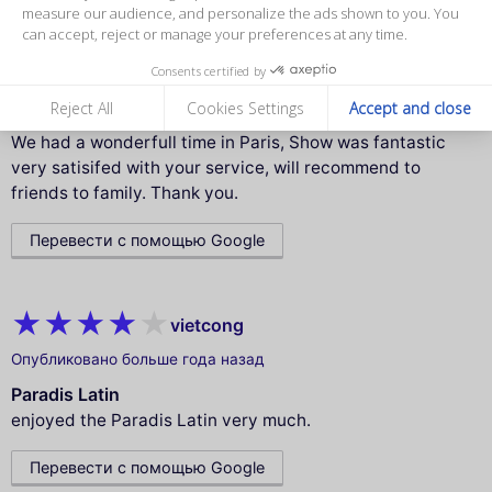
measure our audience, and personalize the ads shown to you. You
can accept, reject or manage your preferences at any time.
Declan D.
Consents certified by
Опубликовано больше года назад
Reject All
Cookies Settings
Accept and close
Paradis Latin
We had a wonderfull time in Paris, Show was fantastic
very satisifed with your service, will recommend to
friends to family. Thank you.
Перевести с помощью Google
vietcong
Опубликовано больше года назад
Paradis Latin
enjoyed the Paradis Latin very much.
Перевести с помощью Google