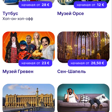
начиная от
28 €
начиная от
12 €
Тутбус
Музей Орсе
Хоп-он-хоп-офф
начиная от
23 €
начиная от
26,50 €
Музей Гревен
Сен-Шапель