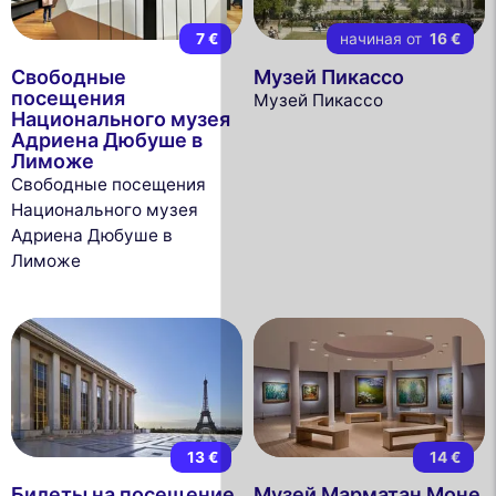
7 €
начиная от
16 €
Свободные
Музей Пикассо
посещения
Музей Пикассо
Национального музея
Адриена Дюбуше в
Лиможе
Свободные посещения
Национального музея
Адриена Дюбуше в
Лиможе
13 €
14 €
Билеты на посещение
Музей Марматан Моне