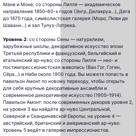
Мане и Моне; со стороны Лилля — академическое
направление 1850–60-х годов (Энгр, Делакруа...), Дега
до 1870 года, символистская галерея (Моро, Пюви де
Шаванн...) и зал Тулуз-Лотрека.
Уровень 2
: со стороны Сены — натурализм,
зарубежные школы, декоративное искусство эпохи
Третьей республики и французский, бельгийский и
итальянский ар-нуво; со стороны Лилля — нео- и
постимпрессионистская живопись (Ван Гог, Гоген,
Сёра...) и Наби около 1900 года. Вы можете попасть в
павильон Амонт по новому переходу, чтобы открыть
для себя крупные декоративные ансамбли и
современное декоративное искусство (1905–1914).
Павильон Амонт: после современных декоров уровня 2,
на уровне 3 вы найдёте ар-нуво Центральной,
Северной и Скандинавской Европы; на уровне 4 —
австрийский, британский и американский ар-нуво.
Уровень 5 ведёт в галерею импрессионистов.