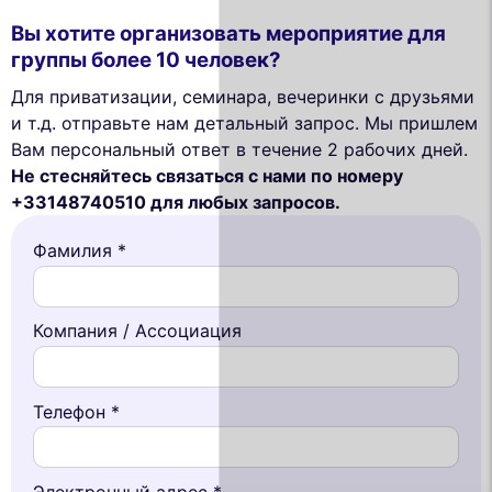
Вы хотите организовать мероприятие для
группы более 10 человек?
Для приватизации, семинара, вечеринки с друзьями
и т.д. отправьте нам детальный запрос. Мы пришлем
Вам персональный ответ в течение 2 рабочих дней.
Не стесняйтесь связаться с нами по номеру
+33148740510 для любых запросов.
Фамилия *
Компания / Ассоциация
This website uses
Телефон *
cookies
We use cookies and your personal data to
Электронный адрес *