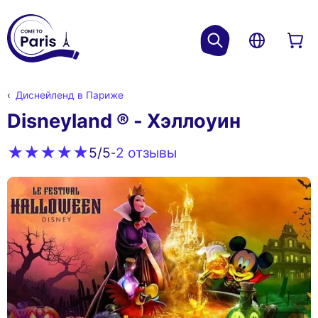
Диснейленд в Париже
Disneyland ® - Хэллоуин
2 oтзывы
5
/5
-