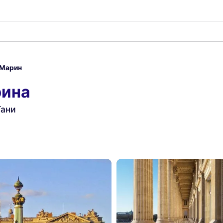
 Марин
рина
Тани