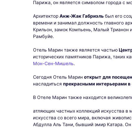
Парижа, он является символом города с мо
Архитектор
Анж-Жак Габриэль
был его соз
времени и занимал должность главного арх
Крильон, замок Компьень, Малый Трианон 
Рамбуйе.
Отель Марин также является частью
Цент
исторических памятников Парижа, таких к
Мон-Сен-Мишель
.
Сегодня Отель Марин
открыт для посеще
насладиться
прекрасными интерьерами в с
В Отеле Марин также находится великоле
атляющих частных коллекций искусства в 
искусства со всего мира, включая живопис
Абдулла Аль Тани, бывший эмир Катара. Он