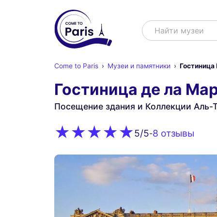
Поиск
Найти муз
Come to Paris
Музеи и памятники
Гостиница
Гостиница де ла Ма
Посещение здания и Коллекции Аль-
8 oтзывы
5
/5
-