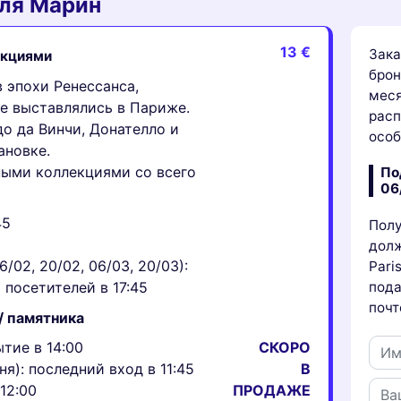
еля Марин
13 €
Зака
екциями
брон
 эпохи Ренессанса,
меся
не выставлялись в Париже.
расп
о да Винчи, Донателло и
осо
ановке.
ными коллекциями со всего
По
06
45
Полу
долж
/02, 20/02, 06/03, 20/03):
Pari
пода
посетителей в 17:45
почт
/ памятника
ытие в 14:00
СКОРО
ня): последний вход в 11:45
В
12:00
ПРОДАЖЕ