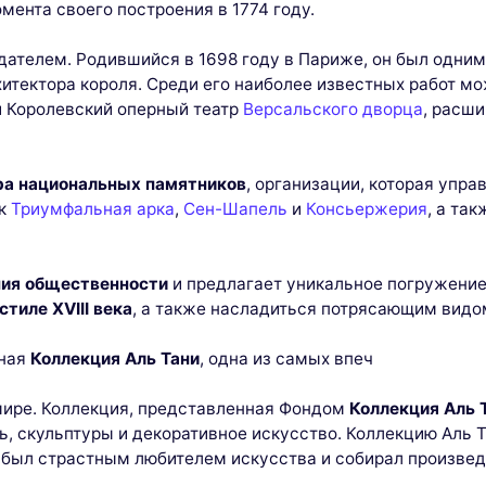
мента своего построения в 1774 году.
дателем. Родившийся в 1698 году в Париже, он был одним
итектора короля. Среди его наиболее известных работ м
и Королевский оперный театр
Версальского дворца
, расш
ра национальных памятников
, организации, которая упр
ак
Триумфальная арка
,
Сен-Шапель
и
Консьержерия
, а та
ния общественности
и предлагает уникальное погружение
тиле XVIII века
, а также насладиться потрясающим видо
пная
Коллекция Аль Тани
, одна из самых впеч
мире. Коллекция, представленная Фондом
Коллекция Аль 
ь, скульптуры и декоративное искусство. Коллекцию Аль Т
 был страстным любителем искусства и собирал произведе