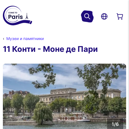
Музеи и памятники
11 Конти - Моне де Пари
1/6