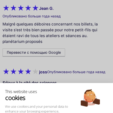
Jean G.
Опубликовано больше года назад
Malgré quelques déboires concernant nos billets, la
visite s'est très bien passée pour notre petit-fils qui
étaient ravi de tous les ateliers et séances au.
planétarium proposés
Перевести с помощью Google
joss
Опубликовано больше года назад
Séjour à la cité des sciences
Séjour à la cité des sciences, porte de la villette. Le
This website uses
tarif de l'entrée reste abordable, concernant pour la
cookies
restauration, c'est hors de prix et le parking également.
We use cookies and your personal data to
Перевести с помощью Google
enhance your browsing experience,