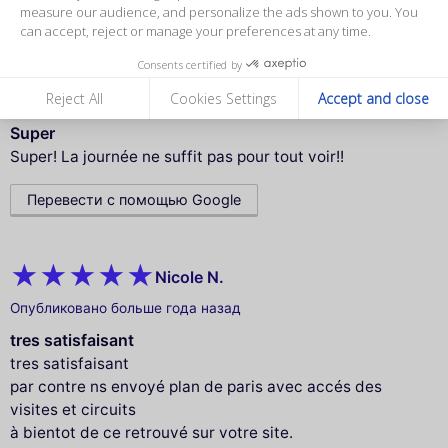
measure our audience, and personalize the ads shown to you. You
can accept, reject or manage your preferences at any time.
Consents certified by
Laëtitia P.
Reject All
Cookies Settings
Accept and close
Опубликовано больше года назад
Super
Super! La journée ne suffit pas pour tout voir!!
Перевести с помощью Google
Nicole N.
Опубликовано больше года назад
tres satisfaisant
tres satisfaisant
par contre ns envoyé plan de paris avec accés des
visites et circuits
à bientot de ce retrouvé sur votre site.