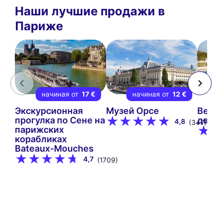
Наши лучшие продажи в
Париже
начиная от
17 €
начиная от
12 €
Экскурсионная
Музей Орсе
Верс
прогулка по Сене на
двор
4,8
(347)
парижских
корабликах
Bateaux-Mouches
4,7
(1709)