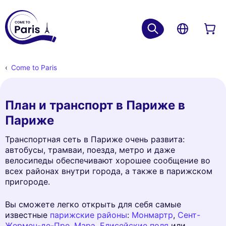
Come to Paris
План и транспорт в Париже в
Париже
Транспортная сеть в Париже очень развита:
автобусы, трамваи, поезда, метро и даже
велосипеды обеспечивают хорошее сообщение во
всех районах внутри города, а также в парижском
пригороде.
Вы сможете легко открыть для себя самые
известные
парижские районы
:
Монмартр
,
Сент-
Жермен-де-Пре
,
Марэ
,
Елисейские поля
или